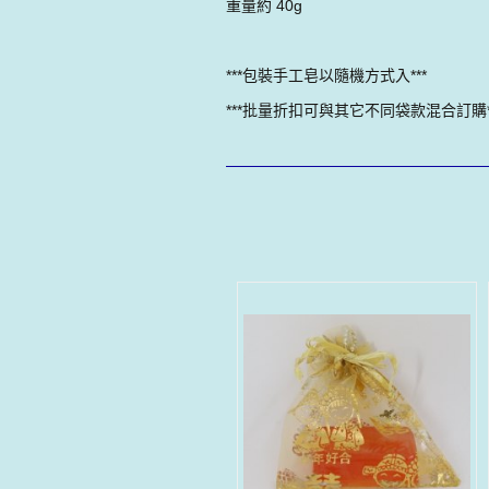
重量約 40g
***包裝手工皂以隨機方式入***
***批量折扣可與其它不同袋款混合訂購*