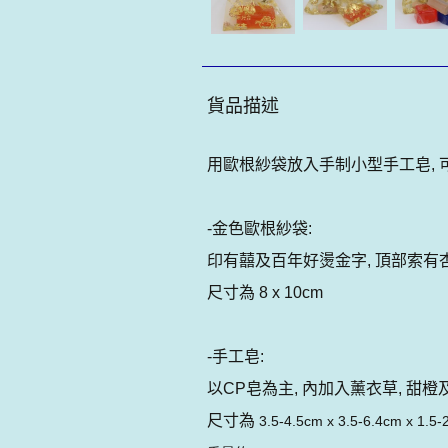
貨品描述
用歐根紗袋放入手制小型手工皂, 
-金色歐根紗袋:
印有囍及百年好燙金字, 頂部索有
尺寸為 8 x 10cm
-手工皂:
以CP皂為主, 內加入薰衣草, 甜橙
尺寸為
3.5-4.5cm x 3.5-6.4cm x 1.