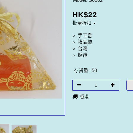
Model:
G0002
HK$
22
批量折扣
手工皀
禮品袋
台灣
婚禮
存貨量 : 50
香港