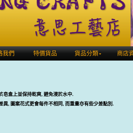
絡我們
特價貨品
貨品分類
商店
放於皂盒上並保持乾爽, 避免浸於水中.
有差異, 圖案花式更會每件不相同, 而重量亦有些少差點別.