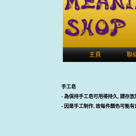
主頁
聯
手工皂
- 為保持手工皂可用得持久, 請存
- 因是手工制作, 故每件顏色可能