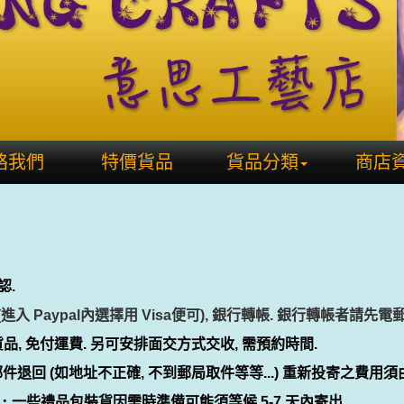
絡我們
特價貨品
貨品分類
商店
認.
sa(進入 Paypal內選擇用 Visa便可), 銀行轉帳.
銀行轉帳者請先電
品, 免付運費. 另可安排
面交方式交
收,
需預約時間.
退回 (如地址不正確, 不到郵局取件等等...) 重新投寄之費用須
貨．一些禮品包裝貨因需時準備可能須等候 5-7 天內寄出.