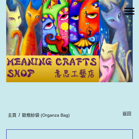
主頁
關於我們
特價貨品
貨品分類
商店資訊
購物車
用戶
聯絡我們
返回
/
主頁
歐根紗袋 (Organza Bag)
貨幣
語言